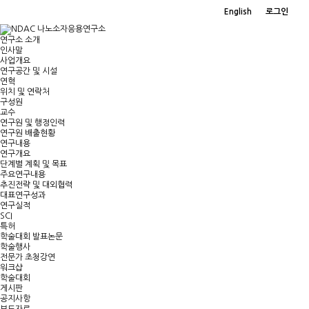
English
로그인
연구소 소개
인사말
사업개요
연구공간 및 시설
연혁
위치 및 연락처
구성원
교수
연구원 및 행정인력
연구원 배출현황
연구내용
연구개요
단계별 계획 및 목표
주요연구내용
추진전략 및 대외협력
대표연구성과
연구실적
SCI
특허
학술대회 발표논문
학술행사
전문가 초청강연
워크샵
학술대회
게시판
공지사항