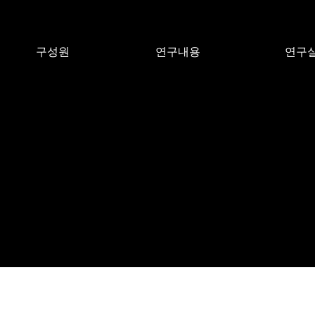
구성원
연구내용
연구
교수
연구개요
SCI
연구원 및 행정인력
단계별 계획 및 목표
특허
설
연구원 배출현황
주요연구내용
학술대
추진전략 및 대외협력
대표연구성과