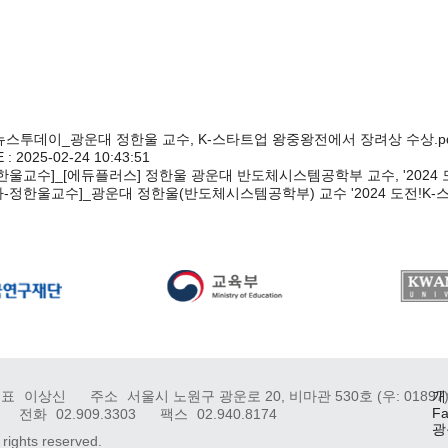
_이뉴스투데이_광운대 정한울 교수, K-스타트업 왕중왕전에서 장려상 수상.pd
 2025-02-24 10:43:51
한울교수]_[에듀플러스] 정한울 광운대 반도체시스템공학부 교수, '2024
-정한울교수]_광운대 정한울(반도체시스템공학부) 교수 '2024 도전!K
대표
이상신
주소
서울시 노원구 광운로 20, 비마관 530호 (우: 01897
개
Fa
전화
02.909.3303
팩스
02.940.8174
광
 rights reserved.