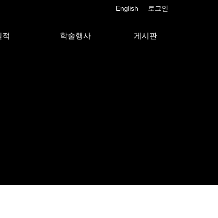
English
로그인
실적
학술행사
게시판
전문가 초청강연
공지사항
워크샵
보도자료
회 발표논문
학술대회
포토소식
행사일정