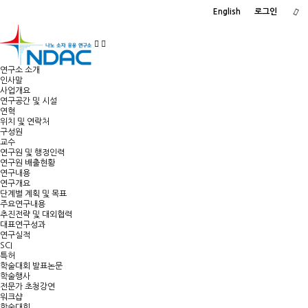
English
로그인
연구소 소개
인사말
사업개요
연구공간 및 시설
연혁
위치 및 연락처
구성원
교수
연구원 및 행정인력
연구원 배출현황
연구내용
연구개요
단계별 계획 및 목표
주요연구내용
추진전략 및 대외협력
대표연구성과
연구실적
SCI
특허
학술대회 발표논문
학술행사
전문가 초청강연
워크샵
학술대회