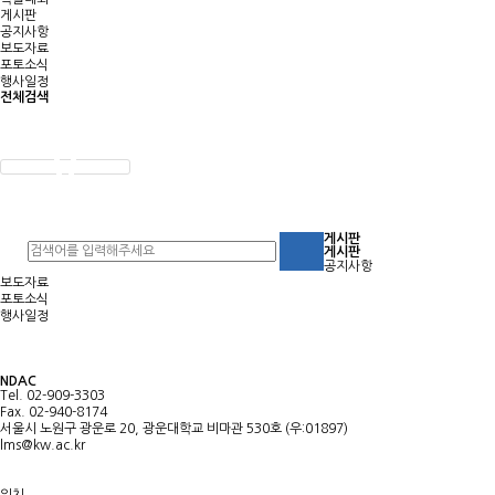
게시판
공지사항
보도자료
포토소식
행사일정
전체검색
게시판
게시판
공지사항
보도자료
포토소식
행사일정
NDAC
Tel. 02-909-3303
Fax. 02-940-8174
서울시 노원구 광운로 20, 광운대학교 비마관 530호 (우:01897)
lms@kw.ac.kr