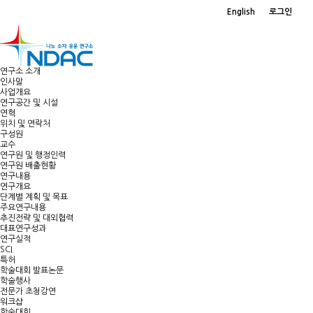
English
로그인
연구소 소개
인사말
사업개요
연구공간 및 시설
연혁
위치 및 연락처
구성원
교수
연구원 및 행정인력
연구원 배출현황
연구내용
연구개요
단계별 계획 및 목표
주요연구내용
추진전략 및 대외협력
대표연구성과
연구실적
SCI
특허
학술대회 발표논문
학술행사
전문가 초청강연
워크샵
학술대회